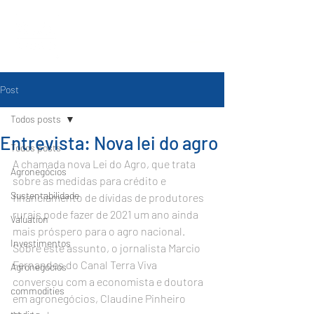
Post
Todos posts
Entrevista: Nova lei do agro
Todos posts
A chamada nova Lei do Agro, que trata 
Agronegócios
sobre as medidas para crédito e 
Sustentabilidade
financiamento de dívidas de produtores 
rurais pode fazer de 2021 um ano ainda 
Valuation
mais próspero para o agro nacional. 
Investimentos
Sobre este assunto, o jornalista Marcio 
Fernandes do Canal Terra Viva 
Agronegócios
conversou com a economista e doutora 
commodities
em agronegócios, Claudine Pinheiro 