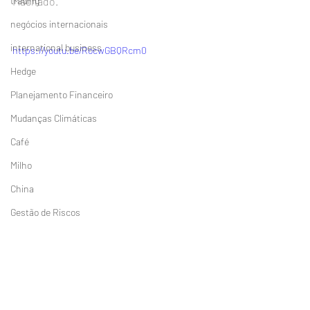
trading
Machado.
negócios internacionais
https://lnkd.in/dm-R9qH
international business
https://youtu.be/RocwGBQRcm0
Hedge
Planejamento Financeiro
Mudanças Climáticas
Café
Milho
https://lnkd.in/dm-R9qH
China
https://lnkd.in/dm-R9qH
Gestão de Riscos