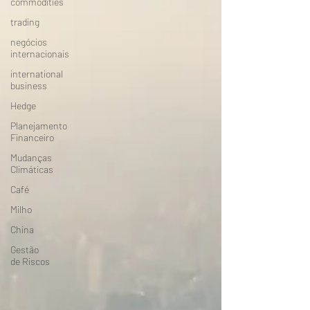
commodities
trading
negócios
internacionais
international
business
Hedge
Planejamento
Financeiro
Mudanças
Climáticas
Café
Milho
China
Gestão
de Riscos