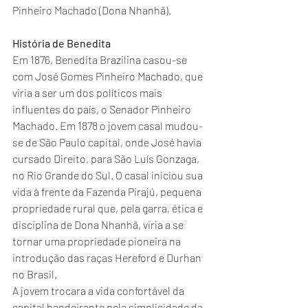
Pinheiro Machado (Dona Nhanhã).
História de Benedita
Em 1876, Benedita Brazilina casou-se 
com José Gomes Pinheiro Machado, que 
viria a ser um dos políticos mais 
influentes do país, o Senador Pinheiro 
Machado. Em 1878 o jovem casal mudou-
se de São Paulo capital, onde José havia 
cursado Direito, para São Luís Gonzaga, 
no Rio Grande do Sul. O casal iniciou sua 
vida à frente da Fazenda Pirajú, pequena 
propriedade rural que, pela garra, ética e 
disciplina de Dona Nhanhã, viria a se 
tornar uma propriedade pioneira na 
introdução das raças Hereford e Durhan 
no Brasil.
A jovem trocara a vida confortável da 
capital bandeirante pela simplicidade da 