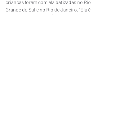
crianças foram com ela batizadas no Rio 
Grande do Sul e no Rio de Janeiro. “Ela é 
uma mulher de ferro. É o eixo de ferro da 
minha vida”, dizia da esposa o Senador 
Pinheiro Machado.
No mês da mulher,
 a celebração da 
história de Dona Nhanhã nos relembra 
que a pujança do agronegócio brasileiro 
fora construída a duras penas por 
milhares de mulheres como ela que, do 
Oiapoque ao Chuí, batalham dia a dia por 
uma honesta administração financeira 
de suas fazendas e pela proteção 
intransigente do bem-estar de suas 
famílias. No cerne do sucesso do 
agronegócio brasileiro está o labor e o 
suor de mulheres que, como ela, 
comungam dos valores da coragem, 