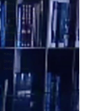
trading
negócios internacionais
international business
Hedge
Planejamento Financeiro
Mudanças Climáticas
Café
Milho
China
Gestão de Riscos